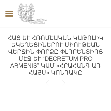
ՀԱՅ ԵՒ ՀՌՈՄԷԱԿԱՆ ԿԱԹՈԼԻԿ
ԵԿԵՂԵՑԻՆԵՐՈՒ ՄԻՈՒԹԵԱՆ
ՎԵՐՋԻՆ ՓՈՐՁԸ ՓԼՈՐԵՆՏԻՈՅ
ՄԷՋ ԵՒ “DECRETUM PRO
ARMENIS” ԿԱՄ «ՀՐԱՀԱՆԳ ԱՌ
ՀԱՅՍ» ԿՈՆԴԱԿԸ

