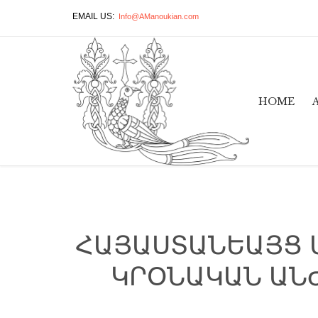
EMAIL US:
Info@AManoukian.com
HOME
ՀԱՅԱՍՏԱՆԵԱՅՑ Ա
ԿՐՕՆԱԿԱՆ ԱՆ