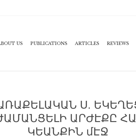
ABOUT US
PUBLICATIONS
ARTICLES
REVIEWS
ՌԱՔԵԼԱԿԱՆ Ս. ԵԿԵՂԵ
ԺԱՄԱՆՑԵԼԻ ԱՐԺԷՔԸ ՀԱ
ԿԵԱՆՔԻՆ մԷՋ