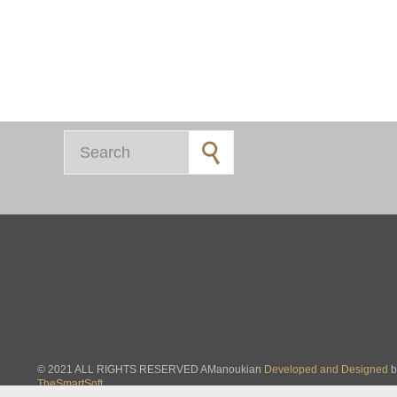
Search for:
© 2021 ALL RIGHTS RESERVED AManoukian
Developed and Designed
b
TheSmartSoft