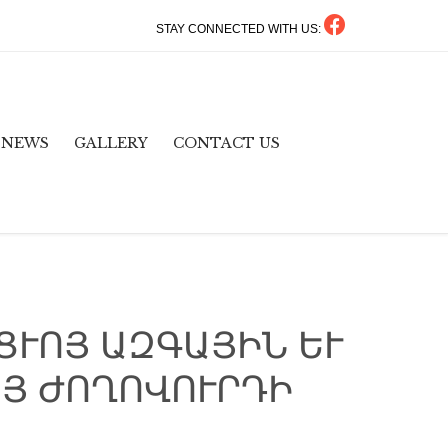
STAY CONNECTED WITH US:
Skip
NEWS
GALLERY
CONTACT US
to
content
ՑՒՈՅ ԱԶԳԱՅԻՆ ԵՒ
Յ ԺՈՂՈՎՈՒՐԴԻ